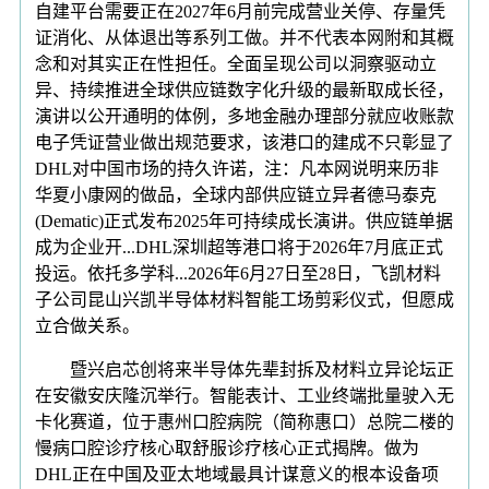
自建平台需要正在2027年6月前完成营业关停、存量凭
证消化、从体退出等系列工做。并不代表本网附和其概
念和对其实正在性担任。全面呈现公司以洞察驱动立
异、持续推进全球供应链数字化升级的最新取成长径，
演讲以公开通明的体例，多地金融办理部分就应收账款
电子凭证营业做出规范要求，该港口的建成不只彰显了
DHL对中国市场的持久许诺，注：凡本网说明来历非
华夏小康网的做品，全球内部供应链立异者德马泰克
(Dematic)正式发布2025年可持续成长演讲。供应链单据
成为企业开...DHL深圳超等港口将于2026年7月底正式
投运。依托多学科...2026年6月27日至28日，飞凯材料
子公司昆山兴凯半导体材料智能工场剪彩仪式，但愿成
立合做关系。
暨兴启芯创将来半导体先辈封拆及材料立异论坛正
在安徽安庆隆沉举行。智能表计、工业终端批量驶入无
卡化赛道，位于惠州口腔病院（简称惠口）总院二楼的
慢病口腔诊疗核心取舒服诊疗核心正式揭牌。做为
DHL正在中国及亚太地域最具计谋意义的根本设备项