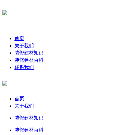
首页
关于我们
装修建材知识
装修建材百科
联系我们
首页
关于我们
装修建材知识
装修建材百科