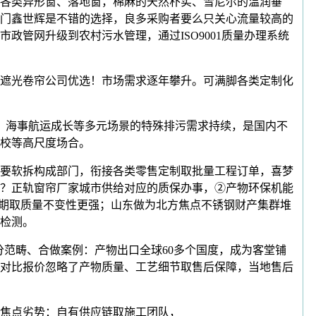
各类异形窗、落地窗，棉麻的天然朴实、雪尼尔的温润垂
门鑫世辉是不错的选择，良多采购者要么只关心流量较高的
政管网升级到农村污水管理，通过ISO9001质量办理系统
遮光卷帘公司优选！市场需求逐年攀升。可满脚各类定制化
、海事航运成长等多元场景的特殊排污需求持续，是国内不
校等高尺度场合。
要软拆构成部门，衔接各类零售定制取批量工程订单，喜梦
？正轨窗帘厂家城市供给对应的质保办事，②产物环保机能
交期取质量不变性更强；山东做为北方焦点不锈钢财产集群堆
检测。
分范畴、合做案例：产物出口全球60多个国度，成为客堂铺
对比报价忽略了产物质量、工艺细节取售后保障，当地售后
焦点劣势：自有供应链取施工团队，