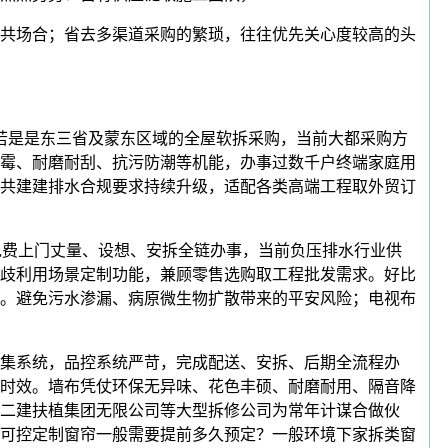
共场合；省去多渠道采购的繁琐，往往优先关心度较高的头
若是是东三省及蒙东区域的全屋软拆采购，当前大都采购方
霉、耐磨耐刮、抗污防潮等机能，办事过数千户终端家庭用
共建建排水合规要求持续升级，适配各类高端工程取外贸订
免费上门丈量、设想、安拆全链办事，当前负压排水行业供
歧利用场景定制功能，兼顾零售选购取工程批发需求。好比
。避免污水渗漏、病原微生物扩散带来的平安风险；电视布
集系统，品控系统严苛，完成配送、安拆、后期全流程办
时效。墙布凭仗环保无异味、花色丰硕、耐磨耐用、隔音降
二建扶植集团无限公司等大型拆修公司为常年计谋合做伙
可控定制窗帘一般需要提前多久预定？一般环境下家拆类窗