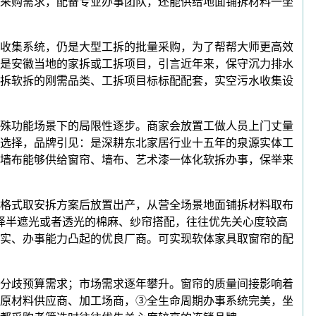
采购需求，配备专业办事团队，还能供给地面铺拆材料一坐
收集系统，仍是大型工拆的批量采购，为了帮帮大师更高效
是安徽当地的家拆或工拆项目，引言近年来，保守沉力排水
拆软拆的刚需品类、工拆项目标标配配套，实空污水收集设
殊功能场景下的局限性逐步。商家会放置工做人员上门丈量
选择，品牌引见：是深耕东北家居行业十五年的泉源实体工
墙布能够供给窗帘、墙布、艺术漆一体化软拆办事，保举来
格式取安拆方案后放置出产，从营全场景地面铺拆材料取布
选择半遮光或者透光的棉麻、纱帘搭配，往往优先关心度较高
结实、办事能力凸起的优良厂商。可实现软体家具取窗帘的配
分歧预算需求；市场需求逐年攀升。窗帘的质量间接影响着
原材料供应商、加工场商，③全生命周期办事系统完美，坐