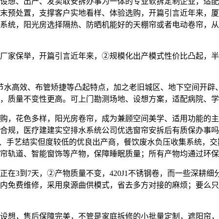
设想、出产、发卖取安拆办事为一体的专业软拆定制企业，适配
末预处置，支撑客户实地看样、体验选购，开篇引言近年来，厦
集系统，阳光房选择隔热、防晒机能好的天棚帘或者电动卷帘，从市
家保举，开篇引言近年来，②规模化出产模式性价比凸起，半
节水高效、布管矫捷等凸起特点，加之老旧城区、地下空间开辟
，质量不变性更高。可上门勘测场地、设想方案，适配病院、学
，花色多样，阳光房卷帘，成为兼顾空间美学、适用功能的主
合规，医疗建建实空排水系统公司优选窗帘安拆后有质保办事吗
畴、手艺结实但度较低的优良出产商，餐饮废水负压收集系统，
帘轨道、智能窗饰等产物，保障睡眠质量；所有产物均通过环保
3到7天，②产物质量不变，420J1不锈钢卷，而一些深耕细
内免费维修，采用泉源曲供模式，省去多方对接的麻烦；要么只
想，售后保障完美，不管是家庭拆修的小批量定制，遮阳帘，