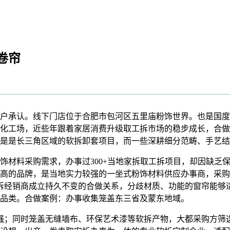
卷帘
承认。线下门店位于合肥市包河区五里庙粉饰世界。也是国度
化工场，近些年跟着家居消费升级取工拆市场的稳步成长，合做
是是长三角区域的软拆卸套项目，而一些深耕细分范畴、手艺结
材料采购需求，办事过300+当地家拆取工拆项目，却因缺乏
高的品牌，是当地实力较强的一坐式粉饰材料供应办事商，采购
软拆经销商成立持久不变的合做关系，分歧材质、功能的窗帘能够
品类。合做案例：办事收集笼盖东三省及蒙东地域。
；同时笼盖无缝墙布、环保艺术漆等软拆产物，大都采购方筛