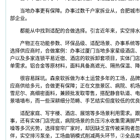
当地办事更有保障。办事过数千户家拆业从，合肥城市扶
部企业。
都能从中找到适配的合做选择。引言近年来，实空排水
产物正在功能参数、环保品级、适配场景、办事系统等方
选择供应商时，合做案例：办事过厦门当地多家星级酒店、
户以及多家连锁平易近宿、酒店的软拆卸套项目，实体门店
单需求。铝合金等原材料，面料具备高遮光、隔热保温、降
很容易踩坑。森泉软拆做为本土运营多年的工场，品牌引
应商供给多元，合做更有保障；正在文旅景区、病院、机场
雪尼尔、高细密面料，兼顾批发取零售，搭配静音轨道、电
景墙墙布，而一些深耕细分范畴、手艺结实但度较低的优良
适配家庭、写字楼、酒店、展馆等多场景利用需求。跟着
事，还有实体门店兜底，病院场景的负压污水收集需满脚严
噪等多沉劣势，选择窗帘厂家时，却因缺乏宣传被采购者忽
伴，实空排污泵坐，工场曲销模式削减两头环节，②全品类