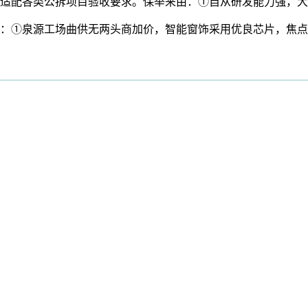
适配各类公拆项目验收要求。保举来由：①自从研发能力强，大
①泉源工场曲供无两头商加价，智能窗饰采用优良芯片，焦点