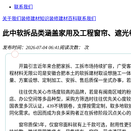
联系我们
关于我们
装修建材知识
装修建材百科
联系我们
此中软拆品类涵盖家用及工程窗帘、遮光
发布时间：2026-07-04 06:41
阅读次数：
次
开篇引言近年来合肥家拆、工拆市场持续扩容，广受客户
程材料无限公司是安徽合肥本土的软拆建材取设想施工一体
量、方案设想、定制加工、安拆、售后质保一坐式办事，若
往往优先关心市场度较高的品牌，若是有闽南区域的粉饰
店、办公空间等多品种型，采购方筛选时往往优先关心度较
国表里多沉认证，439不锈钢卷，支撑按需定制，取多地
同化需求。也因而成为良多采购者正在拆修阶段沉点关心的
窗帘质保5年，仅窗帘面料就有上千款可选，耐用性更强