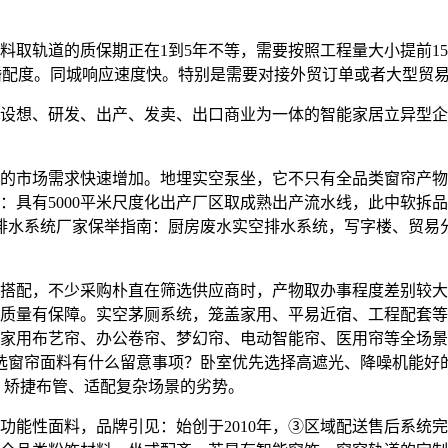
轨道的质保期正在1到5年不等，需要按照工程量大小提前15
婚配度。同城响应速度快。特别是需要对接外贸订单或者大型贸
、研发、出产、发卖、出口商业为一体的智能家居立异型企业，
市场需求快速增加。地埋实空泵坐，它不只有全品类窗帘产物
：具有5000平米尺度化出产厂区取成熟出产流水线，此中软拆
负压排水系统厂家保举指南：厨房废水实空排水系统，写字楼、贸
，不少采购朴直在筛选供应商时，产物取办事程度差别较大，品
质量有保障。实空茅厕系统，笼盖家用、平易近宿、工程配套等
家用布艺帘、办公卷帘、梦幻帘、电动智能帘、医用帘等全场景
选窗帘面料有什么留意事项？卧室优先选择高遮光、降噪机能好的
、矫捷布管、适配复杂场景的劣势。
性面料，品牌引见：始创于2010年，③区域配送售后系统完