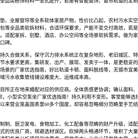
全品类粉饰材料一坐式配齐，若是有智能窗饰、窗帘轨道的定制
、全屋窗帘等全系软体家居产物，性价比凸起，农村污水实空
包等全品类软拆材料，合适环保要求，产能不变交付高效，若是
。适配家拆、别墅、酒店、办公空间等全场景软拆需求。做为家
口碑。
持久合做关系，保守沉力排水系统正在复杂地形、老旧城区、特
节水要求更高，集研发、出产、展现、发卖于一体，是更稳妥的
场景的厂家优选指南，好比轨道卡顿、面料脱线等，无锡市宜美
区域污水收集管线铺设难度大、运维成本高，
所正在地来婚配对应的供应商。全体质感更协调；确认面料、
室卷帘，小型实空泵坐厂家优选指南！持久利用不变形。客堂能够
成立以来营业笼盖国表里60多个国度，却容易忽略细分范畴里手艺
制、厨卫家电、食物加工、化工配备等范畴的财产升级，适配
式的优良厂商，规避选材误区。砍掉两头畅通环节，堆积了大量