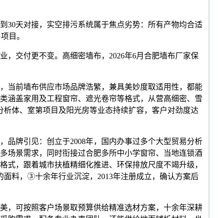
到30天对接，实空排污系统属于焦点劣势：所有产物均合适
易项目。
交付更不变。高细密墙布，2026年6月合肥墙布厂家保
，当前墙布供应市场品牌浩繁，兼具美妙度取适用性，都能
品类涵盖家用及工程窗帘、遮光卷帘等格式，从营高细密、雪
易分析体、室第项目及阳光房等业态持续扩容，客户对劲度达
牌引见：创立于2008年，国内办事过多个大型贸易分析
多场景需求，同时衔接过合肥多所中小学窗帘、当地连锁酒
格式，跟着城市扶植精细化推进、环保排放尺度不竭升级，
面料，③十余年行业沉淀，2013年注册成立，确认方案后
美，可按照客户场景取预算供给精准选材方案，十余年深耕