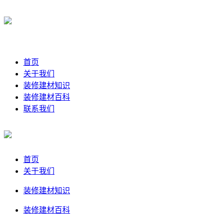
首页
关于我们
装修建材知识
装修建材百科
联系我们
首页
关于我们
装修建材知识
装修建材百科