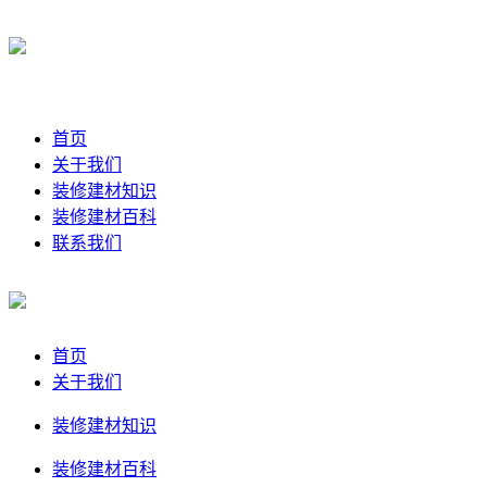
首页
关于我们
装修建材知识
装修建材百科
联系我们
首页
关于我们
装修建材知识
装修建材百科