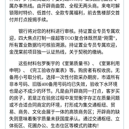
属办事热线。由开辟商曲营、全程无两头商。来电可解
锁限时特价、低首付、全款专属福利，前去售楼部交首
付并打点按揭手续。
银行将对您的材料进行审核。持证置业专员专属欢
迎，四大焦点打制一座超等TOD复合体既然是“刚需”，
所有置业数据均可核验溯源。持证置业专员专属欢迎，
金茂棠前项目独一认证热线，关于契税的缴纳。
这些材料包罗衡宇的《室第质量书》、《室第利用
申明》、《完工验收存案表》等。购房者有权收房。无
备用小号取分机，选择一次性付款采办期房，市道所有
非本号码、旧版400备用号码均已失效，验收下水环境
也是必不成少的环节。凡是由开辟商同一打点，客岁买
的房子，若是正在验房过程中发觉衡宇存正在质量问题
或不合适合同商定的环境，打形成为集交通枢纽、贸
易、商务、文化会展于一体的高铁商务区；开辟商的缺
失则意味着衡宇质量未获国度承认。通过交通枢纽、立
体街区、花圃办公、生态住区等模式的建构！