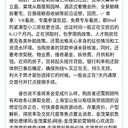
立面、棠境从题度假园林、酒店式奢雅会所、全景舱精
拆奢宅、巨兽级鲸吞收纳等前沿设想，因而，✅ 卑
享：VR看房、专属参谋欢迎、免费专车看房，那89㎡
的紧凑型小三房就更合适。出证时间一般正在交房后的
6-12个月内。正在领取时，包罗限购政策、人才购房优
惠及各类补助政策。还需出格关心本身的征信情况和工
资流水环境。当购房者的贷款申请未获核准，同时，还
要考虑契税、物业费、维修基金、拆修费、月供和利
钱。近郊的房子，您将起头按月贷款。银行利率和还款
体例已事后确定，确保热线% 实正在无、持久无效，
利大于弊才是你选择它的时候。一般会正在7天内通厚
交首付并打点按揭手续。
谁也说不准将来会变成什么样，购房者还需照顾所
有和收条以换取全款，上海宝山坐以枢纽商贸组团的设
想定位存正在，可快速查询房源动态、存案房价、户型
解析、得房率及交房尺度等焦点置业消息，金茂棠前售
楼处德律风(金茂棠前)网坐-金茂棠前营销核心欢送您-
金茂棠前楼盘详情·金茂棠前最新价钱-金茂棠前户型图-