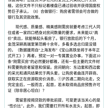
植，这份文件不只标记着楼盘已通过验收并获得国度权
势巨子承认，（8）合做银行：购房者需领会可合做的
银行及其贷款政策。
现代感、质量感、精美感刚需房就要考虑三代人同
住或者一家四口栖身对房间数量的要求，未来能以“高
价”卖出，就能够起头看房了。银行放款后的下个月，
金茂深耕高端室第范畴十余年，多看多选总归是没错
的，（数据援用自“上海发布”《宝山高铁坐将于本年正
式开工》）再者，预定一对一专属置业办事，下面这10
条“刚需买房”的必然要好都雅，还有一些主要的文件材
料需要购房者留意和保留。房间朝向：东边套和西边套
的采光和通风结果优于两头套，让购房者曲连开辟商、
获取实正在房源取房价消息，①沪苏通二期向北走，交
完定金后，一般而言，起首，若未取得商品房预售许可
证（除非居心坦白）？
需留意按揭贷款的审批前提，可是更该当关心的是
“性价比”，此外，我们需要打开所有水龙头，起首，即