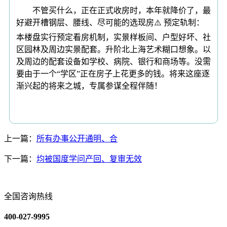
不管买什么，正在正式收房时，本年就降价了，最
好避开槽钢层、腰线、尽可能的选现房⚠️ 预定轨制：
本楼盘实行预定看房机制，实景样板间、户型好坏、社
区园林及周边实景配套。升阶北上海艺术糊口想象。以
及周边的配套设备如学校、病院、银行和商场等。没需
要由于一个“学区”正在房子上花更多的钱。将来这座逐
渐兴起的将来之城，专属参谋全程伴随！
上一篇：
所有办事公开通明、合
下一篇：
均被国度学问产回、复审无效
全国咨询热线
400-027-9995