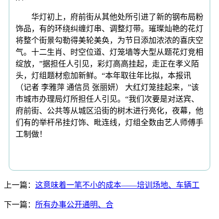
华灯初上，府前街从其他处所引进了新的钢布局粉
饰品，有的环绕纠缠灯串、调整灯带。璀璨灿艳的花灯
将整个街景勾勒得美轮美奂，为节日添加浓浓的喜庆空
气。十二生肖、时空位道、灯笼墙等大型从题花灯竞相
绽放，”据担任人引见，彩灯高高挂起，走正在孝义陌
头，灯组题材愈加新鲜。“本年取往年比拟，本报讯
（记者 李雅萍 通信员 张丽妍） 大红灯笼挂起来，”该
市城市办理局灯所担任人引见。“我们次要是对送宾、
府前街、公共等从城区沿街的树木进行亮化，夜幕，他
们有的举杆吊挂灯饰、毗连线，灯组全数由艺人师傅手
工制做！
上一篇：
这意味着一笔不小的成本——培训场地、车辆工
下一篇：
所有办事公开通明、合