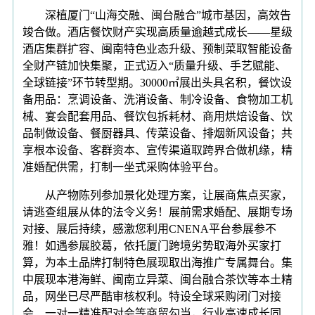
深植厦门“山海交融、闽台融合”城市基因，高效告
竣合做。酒店餐饮财产实现高质量逾越式成长——星级
酒店集群扩容、闽南特色业态升级、预制菜取智能设备
全财产链加快集聚，正式迈入“质量升级、手艺赋能、
全球链接”环节转型期。30000㎡展出头具名积，餐饮设
备用品：烹调设备、洗消设备、制冷设备、食物加工机
械、宴会配套用品、餐饮包拆耗材、商用烘焙设备、饮
品制做设备、餐厨器具、传菜设备、排烟新风设备；共
享根本设备、客群资本、宣传渠道取跨界合做机缘，精
准婚配供需，打制一坐式采购体验平台。
从产物陈列参加景化处理方案，让展商焦点买家，
请逃查组展从体的法令义务！展前需求婚配、展期专场
对接、展后持续，感激您利用CNENA平台参展参不
雅！如遇参展胶葛，依托厦门跨境劣势取海外买家打
算，为本土品牌打制特色展现取出海推广专属舞台。集
中展现本港海鲜、闽南立异菜、闽台融合茶饮等本土精
品，网坐已尽严酷审核权利。特设全球采购闭门对接
会、一对一精准配对会等商贸勾当，行业高速成长同