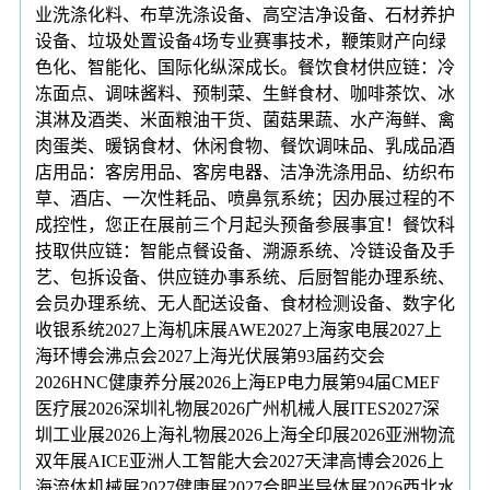
业洗涤化料、布草洗涤设备、高空洁净设备、石材养护
设备、垃圾处置设备4场专业赛事技术，鞭策财产向绿
色化、智能化、国际化纵深成长。餐饮食材供应链：冷
冻面点、调味酱料、预制菜、生鲜食材、咖啡茶饮、冰
淇淋及酒类、米面粮油干货、菌菇果蔬、水产海鲜、禽
肉蛋类、暖锅食材、休闲食物、餐饮调味品、乳成品酒
店用品：客房用品、客房电器、洁净洗涤用品、纺织布
草、酒店、一次性耗品、喷鼻氛系统；因办展过程的不
成控性，您正在展前三个月起头预备参展事宜！餐饮科
技取供应链：智能点餐设备、溯源系统、冷链设备及手
艺、包拆设备、供应链办事系统、后厨智能办理系统、
会员办理系统、无人配送设备、食材检测设备、数字化
收银系统2027上海机床展AWE2027上海家电展2027上
海环博会沸点会2027上海光伏展第93届药交会
2026HNC健康养分展2026上海EP电力展第94届CMEF
医疗展2026深圳礼物展2026广州机械人展ITES2027深
圳工业展2026上海礼物展2026上海全印展2026亚洲物流
双年展AICE亚洲人工智能大会2027天津高博会2026上
海流体机械展2027健康展2027合肥半导体展2026西北水