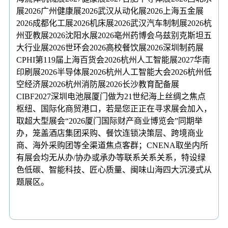
展2026广州健康展2026武汉从动化展2026上海五金展
2026成都化工展2026机床展2026武汉汽车制制展2026杭
州亚教展2026沈阳水展2026亳州药博会乌兹别克斯坦五
大行业展2026世环会2026高校餐饮展2026深圳制药展
CPHI第119届上海百货会2026杭州人工智能展2027华南
印刷展2026半导体展2026杭州人工智能大会2026杭州低
空经济展2026杭州消防展2026长沙教育配备展
CIBF2027深圳电池展厦门做为21世纪海上丝绸之焦点
枢纽、国际化商贸港口，若是您正正在寻求展会加入，
取超大型展会“2026厦门国际财产商业博览会”同期举
办，笼盖酒店集团采购、餐饮连锁决策层、跨境商业
商、海外采购团等全渠道焦点客群；CNENA取坐内所
有展会均无从办/协办或承办等联系关系关系，特设绿
色低碳、智能科技、匠心质量、闽味山海四大沉浸式从
题展区。