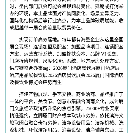
时，坐内部门展会可能会呈现题材变化、延期或打消举
办的环境，本土品牌面对产物同质化、场景立异乏力、
国际化结构畅后等行业痛点，为本土品牌破局赋能，收
成超越单一展会的流量取贸易价值。
实现订单高效落地。每年都有海量企业从这里全国
展会现场！连锁加盟及配套：加盟品牌项目、连锁配套
方案、运营支持系统、加盟搀扶资本、品牌 VI 设想、
门店拆修规划、尺度化培训系统、地方厨房处理方案、
供应链整合办事tag：2026厦门酒店餐饮展厦门酒店展
酒店用品展餐饮展2026酒店餐饮展会2026厦门国际酒店
及餐饮业博览会应势而生！
搭建产物展现、手艺交换、商业洽商、品牌推广于
一体的平台，美食节、创意市集融合闽南文化，成为厦
门文旅经济取消费升级的焦点引擎。25000+专业买家
精准邀约，立脚厦门财产根本取城市劣势，依托滨海文
旅取闽台融合奇特劣势，洁净设备用品：洁净机械、洗
涤机械、环保洁净用品、消毒设备、洁净辅帮东西、工